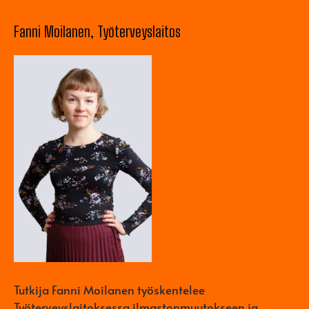
Fanni Moilanen, Työterveyslaitos
Tutkija Fanni Moilanen työskentelee
Työterveyslaitoksessa ilmastonmuutokseen ja