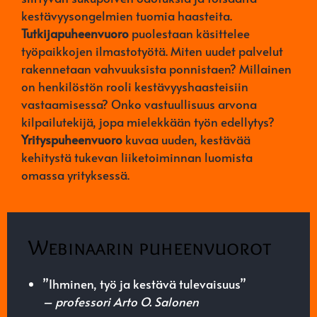
kestävyysongelmien tuomia haasteita.
Tutkijapuheenvuoro
puolestaan käsittelee
työpaikkojen ilmastotyötä. Miten uudet palvelut
rakennetaan vahvuuksista ponnistaen? Millainen
on henkilöstön rooli kestävyyshaasteisiin
vastaamisessa? Onko vastuullisuus arvona
kilpailutekijä, jopa mielekkään työn edellytys?
Yrityspuheenvuoro
kuvaa uuden, kestävää
kehitystä tukevan liiketoiminnan luomista
omassa yrityksessä.
Webinaarin puheenvuorot
”Ihminen, työ ja kestävä tulevaisuus”
– professori Arto O. Salonen