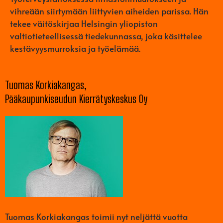
vihreään siirtymään liittyvien aiheiden parissa. Hän
tekee väitöskirjaa Helsingin yliopiston
valtiotieteellisessä tiedekunnassa, joka käsittelee
kestävyysmurroksia ja työelämää.
Tuomas Korkiakangas,
Pääkaupunkiseudun Kierrätyskeskus Oy
Tuomas Korkiakangas toimii nyt neljättä vuotta