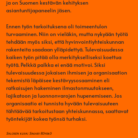
ja on Suomen kestävän kehityksen
asiantuntijapaneelin jäsen.
Ennen työn tarkoituksena oli toimeentulon
turvaaminen. Niin on vieläkin, mutta nykyään työtä
tehdään myös siksi, että hyvinvointiyhteiskunnan
rakenteita saadaan ylläpidettyä. Tulevaisuudessa
kaiken työn pitää olla merkitykselliseksi koettua
työtä. Pelkkä palkka ei enää motivoi. Siksi
tulevaisuudessa jokaisen ihmisen ja organisaation
tekemistä läpäisee kestävyysosaaminen eli
ratkaisujen hakeminen ilmastonmuutokseen,
lajikatoon ja luonnonvarojen hupenemiseen. Jos
organisaatio ei tunnista hyvään tulevaisuuteen
tähtäävää tarkoitustaan yhteiskunnassa, saattavat
työntekijät kokea työnsä turhaksi.
Salosen kuva: Sakari Röyskö