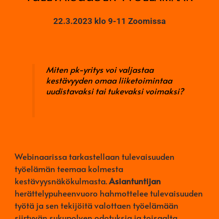
22.3.2023 klo 9-11 Zoomissa
Miten pk-yritys voi valjastaa
kestävyyden omaa liiketoimintaa
uudistavaksi tai tukevaksi voimaksi?
Webinaarissa tarkastellaan tulevaisuuden
työelämän teemaa kolmesta
kestävyysnäkökulmasta.
Asiantuntijan
herättelypuheenvuoro hahmottelee tulevaisuuden
työtä ja sen tekijöitä valottaen työelämään
siirtyvän sukupolven odotuksia ja toisaalta