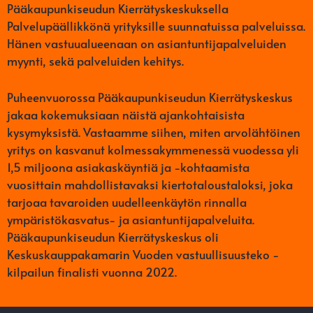
Pääkaupunkiseudun Kierrätyskeskuksella
Palvelupäällikkönä yrityksille suunnatuissa palveluissa.
Hänen vastuualueenaan on asiantuntijapalveluiden
myynti, sekä palveluiden kehitys.
Puheenvuorossa Pääkaupunkiseudun Kierrätyskeskus
jakaa kokemuksiaan näistä ajankohtaisista
kysymyksistä. Vastaamme siihen, miten arvolähtöinen
yritys on kasvanut kolmessakymmenessä vuodessa yli
1,5 miljoona asiakaskäyntiä ja -kohtaamista
vuosittain mahdollistavaksi kiertotaloustaloksi, joka
tarjoaa tavaroiden uudelleenkäytön rinnalla
ympäristökasvatus- ja asiantuntijapalveluita.
Pääkaupunkiseudun Kierrätyskeskus oli
Keskuskauppakamarin Vuoden vastuullisuusteko -
kilpailun finalisti vuonna 2022.