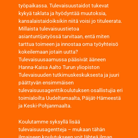
työpaikassa. Tulevaisuustaidot tukevat
kykyä taklata ja hyödyntää muutoksia,
kansalaistaidoiksikin niitä voisi jo tituleerata.
Millaista tulevaisuustietoa
asiantuntijatyössä tarvitaan, entä miten
tarttua toimeen ja innostaa oma työyhteisö
kokeilemaan jotain uutta?
Tulevaisuusaamussa pääsivät ääneen
Hanna-Kaisa Aalto Turun yliopiston
Tulevaisuuden tutkimuskeskuksesta ja juuri
päättyvän ensimmäisen
tulevaisuusagenttikoulutuksen osallistujia eri
toimialoilta Uudeltamaalta, Päijät-Hämeestä
ja Keski-Pohjanmaalta.
Koulutamme syksyllä lisää
tulevaisuusagentteja – mukaan tähän
ilmaiseen koulutukseen voit lähteä ilman