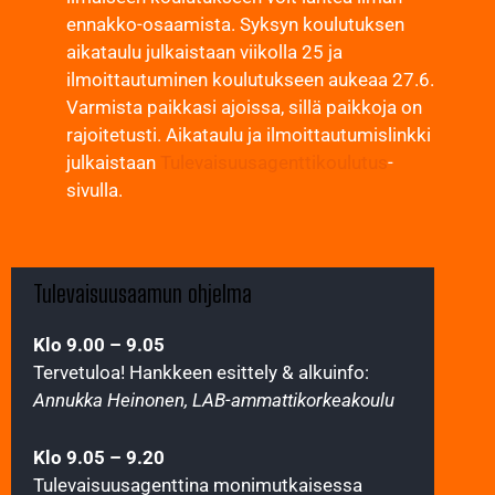
ennakko-osaamista. Syksyn koulutuksen
aikataulu julkaistaan viikolla 25 ja
ilmoittautuminen koulutukseen aukeaa 27.6.
Varmista paikkasi ajoissa, sillä paikkoja on
rajoitetusti. Aikataulu ja ilmoittautumislinkki
julkaistaan
Tulevaisuusagenttikoulutus
-
sivulla.
Tulevaisuusaamun ohjelma
Klo 9.00 – 9.05
Tervetuloa! Hankkeen esittely & alkuinfo:
Annukka Heinonen, LAB-ammattikorkeakoulu
Klo 9.05 – 9.20
Tulevaisuusagenttina monimutkaisessa